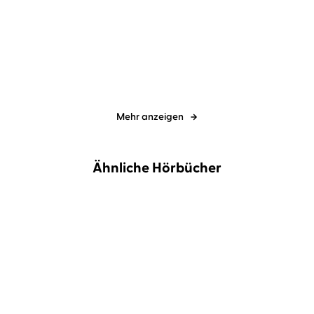
Daniel Holbe
Ben Tomasson
...
Daniel Holbe
Ben Tomasson
...
Strahlentod
Schlangengrube
Mehr anzeigen
Ähnliche Hörbücher
NEU
BESTSELLER