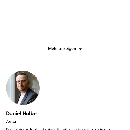
Douglas Preston
Lincoln Child
...
Bernhard Hennen
Wolfgang
Wagner
Pharaoh Key – Tödliche
Die Chroniken von Azuhr -
Wüste
Der träum ...
Mehr anzeigen
Daniel Holbe
Autor
Daniel Holbe lebt mit seiner Familie am Vogelsberg in der