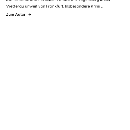
Wetterau unweit von Frankfurt. Insbesondere Krimi ...
Zum Autor
Daniel Holbe
Wolfgang Wagner
Andreas Franz
Daniel Holbe
...
Totengericht
Der Flüsterer