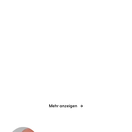
NEU
NEU
Sebastian Fitzek
Simon Jäger
Arno Strobel
Dietmar Wunder
Die Therapie
Mörderfinder – 2 Thriller
in einem, ...
Mehr anzeigen