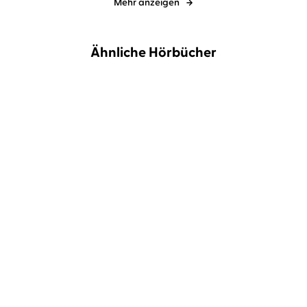
Mehr anzeigen
Ähnliche Hörbücher
NEU
NEU
Markus Heitz
Sascha Rotermund
S. K. Tremayne
Sandrine
Mittelstädt
...
Die Villa
Die Klippe – Ort ohne
Wiederkehr