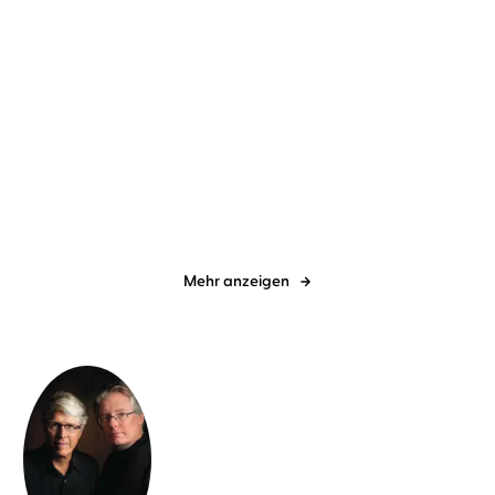
Douglas Preston
Lincoln Child
...
Douglas Preston
Lincoln Child
...
Fear – Grab des
Fever
Schreckens
Mehr anzeigen