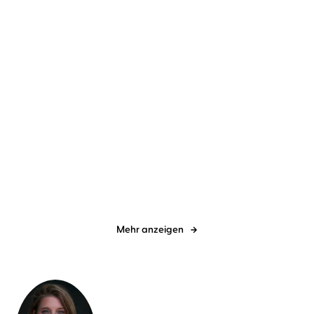
Sheila de Liz
Heike Warmuth
Dr. med. Aviva Romm
Verena
Wolfien
Endometriose – Alles, was
Hormon-Intelligenz
du wirkli ...
Mehr anzeigen