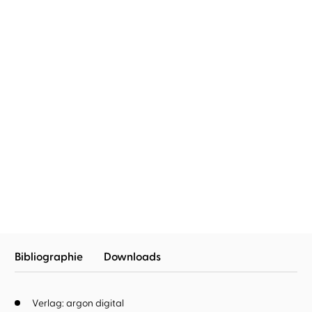
Dr. med. Judith Bildau
Eva Becker
Raus aus dem
Hormonkarussell
Bibliographie
Downloads
Verlag: argon digital