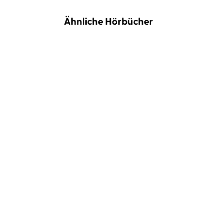
Ähnliche Hörbücher
BESTSELLER
Sheila de Liz
Prof. Dr. Mandy Mangler
Eva
Becker
Light my Fire
Das große Gynbuch