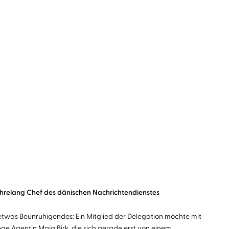
 jahrelang Chef des dänischen Nachrichtendienstes
 etwas Beunruhigendes: Ein Mitglied der Delegation möchte mit
ge Agentin Maja Birk, die sich gerade erst von einem