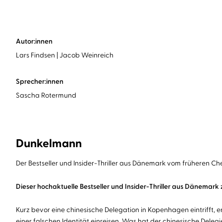
Autor:innen
Lars Findsen
Jacob Weinreich
Sprecher:innen
Sascha Rotermund
Dunkelmann
Der Bestseller und Insider-Thriller aus Dänemark vom früheren C
Dieser hochaktuelle Bestseller und Insider-Thriller aus Dänemark 
Kurz bevor eine chinesische Delegation in Kopenhagen eintrifft,
einer falschen Identität einreisen. Was hat der chinesische Dele