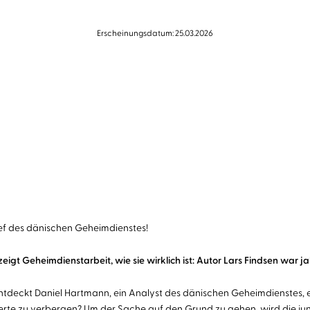
Erscheinungsdatum: 25.03.2026
hef des dänischen Geheimdienstes!
zeigt Geheimdienstarbeit, wie sie wirklich ist: Autor Lars Findsen war
 entdeckt Daniel Hartmann, ein Analyst des dänischen Geheimdienstes,
gierte zu verbergen? Um der Sache auf den Grund zu gehen, wird die jun