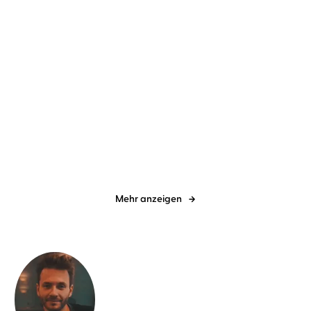
Nina Bilinszki
Madiha Kelling
Donna Marchetti
Madiha Kelling
Bergner
...
Bergner
...
Two Hearts, One Lie
P. S. I Hate You
Mehr anzeigen