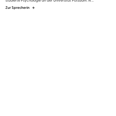
studierte Psychologie an der Universität Potsdam. N ...
Zur Sprecherin
Neal Shusterman
Jarrod
Alexander Schuller
Julia Preuß
...
Shusterman
...
Dry
Katakomben