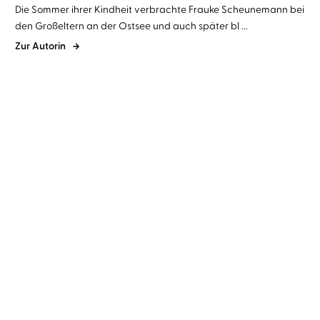
Die Sommer ihrer Kindheit verbrachte Frauke Scheunemann bei
den Großeltern an der Ostsee und auch später bl ...
Zur Autorin
Frauke Scheunemann
Vanida
Frauke Scheunemann
Vanida
Karun
Karun
Mord am Haff
Tod zur See