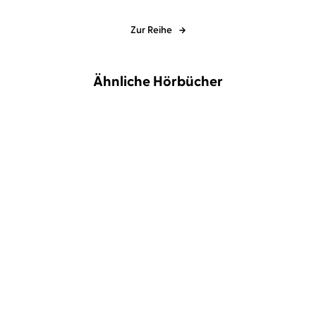
Zur Reihe
Ähnliche Hörbücher
NEU
BESTSELLER
T. A. Williams
Wolfgang Wagner
Jean-Luc Bannalec
Christian
Berkel
Mord in Florenz
Bretonischer Glanz