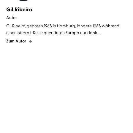
Gil Ribeiro
Autor
Gil Ribeiro, geboren 1965 in Hamburg, landete 1988 während
einer Interrail-Reise quer durch Europa nur dank ...
Zum Autor
Gil Ribeiro
Andreas Pietschmann
Gil Ribeiro
Andreas Pietschmann
Weiße Fracht
Spur der Schatten