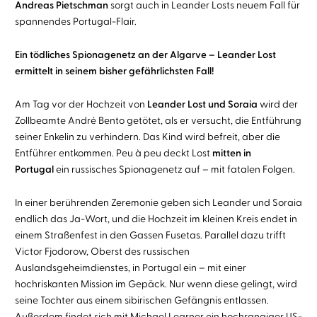
Andreas Pietschman
sorgt auch in Leander Losts neuem Fall für
spannendes Portugal-Flair.
Ein tödliches Spionagenetz an der Algarve – Leander Lost
ermittelt in seinem bisher gefährlichsten Fall!
Am Tag vor der Hochzeit von
Leander Lost und Soraia
wird der
Zollbeamte André Bento getötet, als er versucht, die Entführung
seiner Enkelin zu verhindern. Das Kind wird befreit, aber die
Entführer entkommen. Peu à peu deckt Lost
mitten in
Portugal
ein russisches Spionagenetz auf – mit fatalen Folgen.
In einer berührenden Zeremonie geben sich Leander und Soraia
endlich das Ja-Wort, und die Hochzeit im kleinen Kreis endet in
einem Straßenfest in den Gassen Fusetas. Parallel dazu trifft
Victor Fjodorow, Oberst des russischen
Auslandsgeheimdienstes, in Portugal ein – mit einer
hochriskanten Mission im Gepäck. Nur wenn diese gelingt, wird
seine Tochter aus einem sibirischen Gefängnis entlassen.
Außerdem findet sich mit Michael Learner ein hochrangiger US-