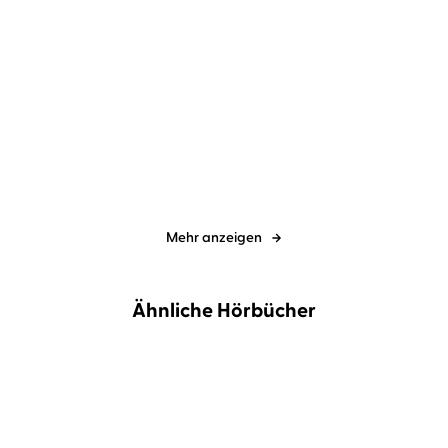
Gil Ribeiro
Andreas Pietschmann
Gil Ribeiro
Andreas Pietschmann
Weiße Fracht
Schwarzer August
Mehr anzeigen
Ähnliche Hörbücher