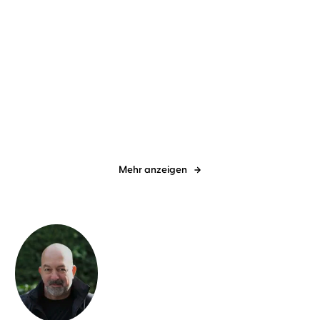
Cecelia Ahern
Andreas
Cecelia Ahern
Maja Schöne
...
Pietschmann
Zeit deines Lebens
Ich hab dich im Gefühl
Mehr anzeigen