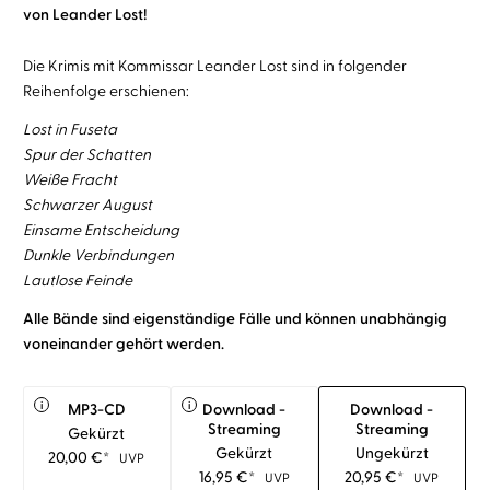
von Leander Lost!
Die Krimis mit Kommissar Leander Lost sind in folgender
Reihenfolge erschienen:
Lost in Fuseta
Spur der Schatten
Weiße Fracht
Schwarzer August
Einsame Entscheidung
Dunkle Verbindungen
Lautlose Feinde
Alle Bände sind eigenständige Fälle und können unabhängig
voneinander gehört werden.
i
i
MP3-CD
Download -
Download -
Streaming
Streaming
Gekürzt
Gekürzt
Ungekürzt
20,00
€
*
UVP
16,95
€
*
20,95
€
*
UVP
UVP