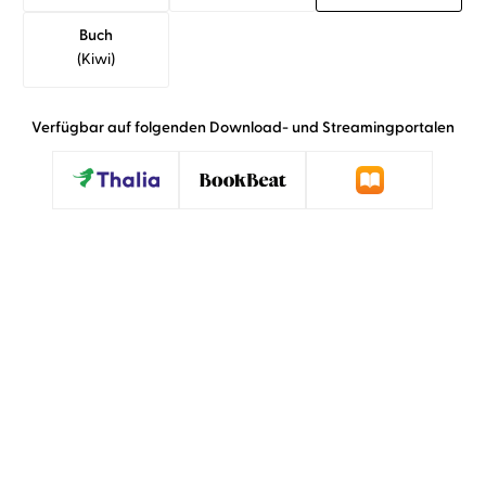
Buch
(kiwi)
Verfügbar auf folgenden Download- und Streamingportalen
»Besonders der innere Kampf des von einem
Gedächtnisverlust genesenen Antihelden
Duarte, der immer wieder daran scheitert, ein
freundlicherer Kollege zu sein, sorgt für
Hörvergnügen. Andreas Pietschmann verleiht
dem Hörbuch wie immer eine fesselnde