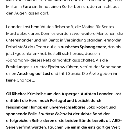
Militär in
Faro
ein. Er hat einen Koffer bei sich, den er nicht aus
den Augen lassen darf.
Leander Lost bemüht sich fieberhaft, die Motive für Bentos
Mord aufzuklären. Denn es werden zwei weitere Menschen, die
untereinander und mit Bento in Verbindung standen, ermordet.
Dabei stößt das Team auf ein
russisches Spionagenetz
, das bis
jetzt »geschlafen« hat. Es stellt sich heraus, dass ein
»Sandmann« dieses Netz allmählich ausschaltet. Als die
Ermittlungen zu Victor Fjodorow führen, verübt der Sandmann
einen
Anschlag auf Lost
und trifft Soraia. Die Ärzte geben ihr
keine Chance ...
Gil Ribeiros Krimireihe um den Asperger-Autisten Leander Lost
entführt die Hörer nach Portugal und besticht durch
feinsinnigen Humor, ein unverwechselbares Lokalkolorit und
spannende Fälle.
Lautlose Feinde
ist der siebte Band der
erfolgreichen Reihe, deren erste beiden Bände bereits als ARD-
Serie verfilmt wurden. Tauchen Sie ein in die einzigartige Welt