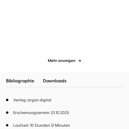
Ada Fink
Heike Warmuth
Mechtild Borrmann
Vera Teltz
...
Blütengrab
Glück hat einen
langsamen Takt
Mehr anzeigen
Bibliographie
Downloads
Verlag: argon digital
Erscheinungstermin: 01.10.2025
Laufzeit: 10 Stunden 12 Minuten