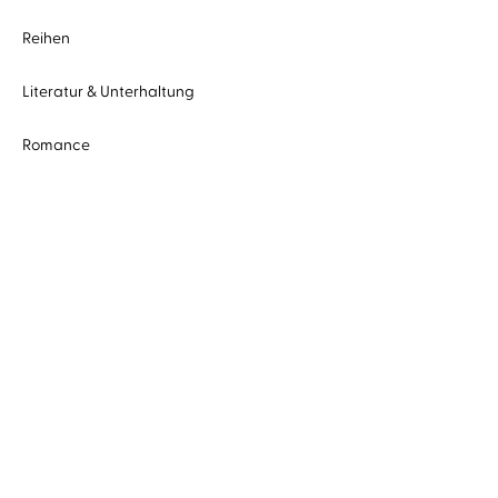
Reihen
Literatur & Unterhaltung
Romance
Krimis & Thriller
Science Fiction & Fantasy
Humor & Comedy
Sachhörbücher
Kinderhörbücher