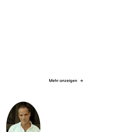
Jette Kötschau
Rebecca Veil
Dave Eggers
Torben Kessler
Dabei waren wir uns
Contrapposto
immer so nah
Mehr anzeigen