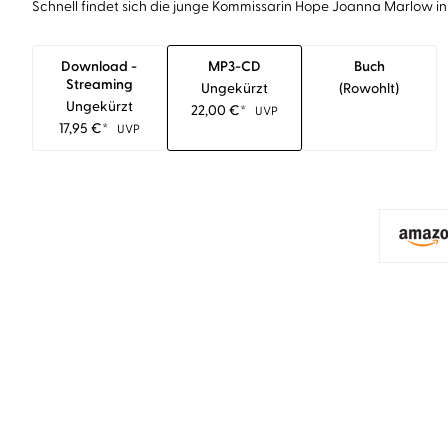
Schnell findet sich die junge Kommissarin Hope Joanna Marlow in 
Download -
MP3-CD
Buch
Streaming
Ungekürzt
(rowohlt)
Ungekürzt
22,00
€
*
UVP
17,95
€
*
UVP
BESTSELLER