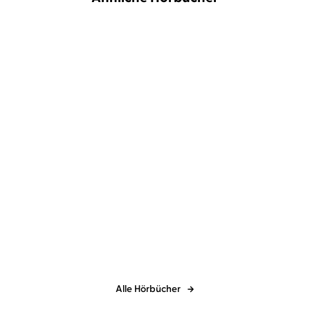
BESTSELLER
Horst Evers
Dietmar Wischmeyer
...
Und sie bewegt sich doch!
Alle Hörbücher