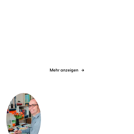
Wolfgang Herrndorf
Stefan
Marion Brasch
Stefan Kaminski
Kaminski
Sand
Wunderlich fährt nach
Norden
Mehr anzeigen