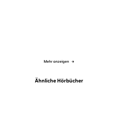
Ingo Siegner
Stefan Kaminski
Ingo Siegner
Stefan Kaminski
Eliot und Isabella und das
Eliot und Isabella im
Geheimni ...
Finsterwald
Mehr anzeigen
Ähnliche Hörbücher