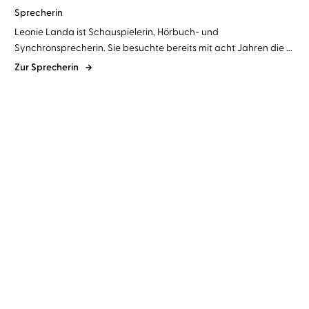
Sprecherin
Leonie Landa ist Schauspielerin, Hörbuch- und
Synchronsprecherin. Sie besuchte bereits mit acht Jahren die ...
Zur Sprecherin
Emiko Jean
Leonie Landa
Emiko Jean
Leonie Landa
Tokyo ever after –
Tokyo dreaming –
Prinzessin auf P ...
Prinzessin im Ramp ...