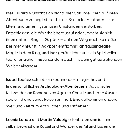
Inez Olivera wünscht sich nichts mehr, als ihre Eltern auf ihren
Abenteuern zu begleiten – bis ein Brief alles verändert: Ihre
Eltern sind unter mysteriösen Umständen verstorben.
Entschlossen, die Wahrheit herauszufinden, macht sie sich –
ihren antiken Ring im Gepäck – auf den Weg nach Kairo. Doch
bei ihrer Ankunft in Ägypten entflammt jahrtausendealte
Magie in dem Ring, und Inez gerät nicht nur in ein Spiel voller
tödlicher Geheimnisse, sondern auch mit dem gut aussehenden
Whit aneinander …
Isabel Ibañez
schrieb ein spannendes, magisches und
leidenschaftliches
Archäologie-Abenteuer
in Ägyptischer
Kulisse, das an Romane von Agatha Christie und Jane Austen
sowie Indiana Jones Reisen erinnert. Eine vollkommen andere
Welt und Zeit zum Abtauchen und Mitfiebern!
Leonie Landa
und
Martin Valdeig
offenbaren sinnlich und
selbstbewusst die Rätsel und Wunder des Nil und lassen die