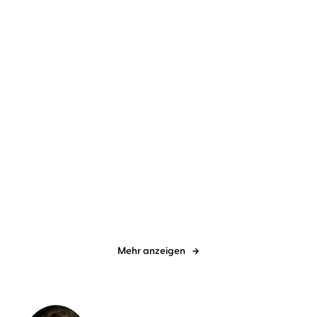
Jennifer Wiley
Leonie Landa
Lilly Lucas
Leonie Landa
In jedem Atemzug nur Du
A Place to Shine
Mehr anzeigen