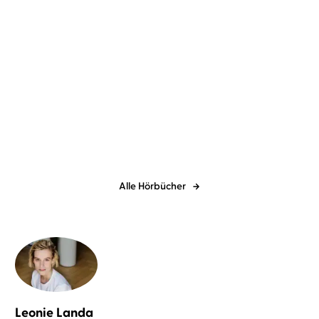
Isabel Ibañez
Leonie Landa
...
Where the Library hides.
Geheimniss ...
Alle Hörbücher
Leonie Landa