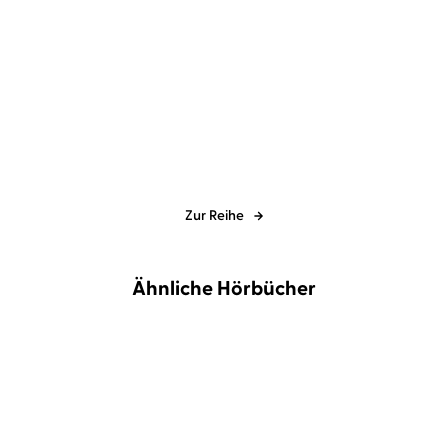
Isabel Ibañez
Leonie Landa
...
Isabel Ibañez
Leonie Landa
...
What the River knows.
Where the Library hides.
Geheimnisse d ...
Geheimniss ...
Zur Reihe
Ähnliche Hörbücher
BESTSELLER