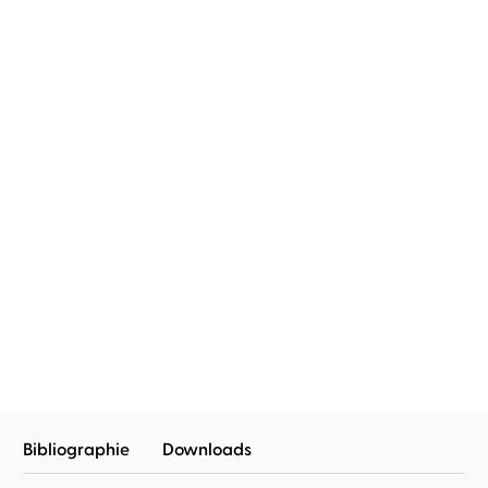
BESTSELLER
Isabel Ibañez
Leonie Landa
...
Isabel Ibañez
Rebecca Veil
Where the Library hides.
Graceless Heart
Geheimniss ...
Bibliographie
Downloads