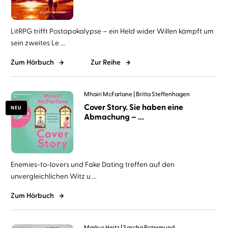
LitRPG trifft Postapokalypse – ein Held wider Willen kämpft um
sein zweites Le ...
Zum Hörbuch
Zur Reihe
Mhairi McFarlane
Britta Steffenhagen
Cover Story. Sie haben eine
NEU
Abmachung – ...
Enemies-to-lovers und Fake Dating treffen auf den
unvergleichlichen Witz u ...
Zum Hörbuch
Markus Heitz
Sascha Rotermund