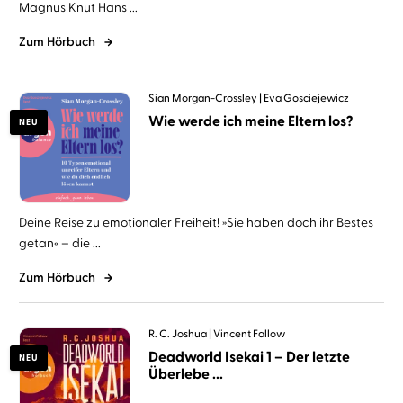
Magnus Knut Hans ...
Zum Hörbuch
Sian Morgan-Crossley
Eva Gosciejewicz
Wie werde ich meine Eltern los?
NEU
Deine Reise zu emotionaler Freiheit! »Sie haben doch ihr Bestes
getan« – die ...
Zum Hörbuch
R. C. Joshua
Vincent Fallow
Deadworld Isekai 1 – Der letzte
NEU
Überlebe ...