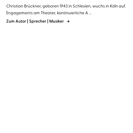
Christian Brückner, geboren 1943 in Schlesien, wuchs in Köln auf.
Engagements am Theater, kontinuierliche A ...
Zum Autor | Sprecher | Musiker
Miguel de Cervantes
Christian
Homer
Christian Brückner
Brückner
Don Quijote von der
Odyssee
Mancha