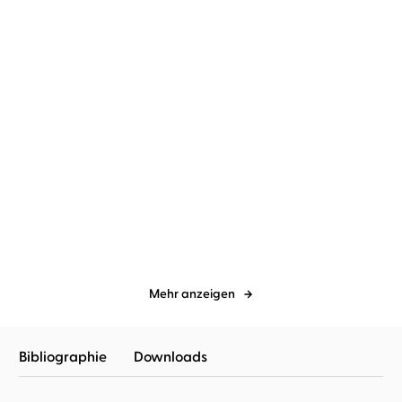
William Faulkner
Christian
Platon
Christian Brückner
Brückner
Absalom, Absalom!
Platons Apologie
Mehr anzeigen
Bibliographie
Downloads