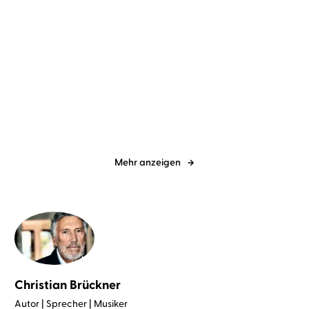
Julie von Kessel
Sophie von
Homer
Christian Brückner
Kessel
Altenstein
Odyssee
Mehr anzeigen
Christian Brückner
Autor | Sprecher | Musiker