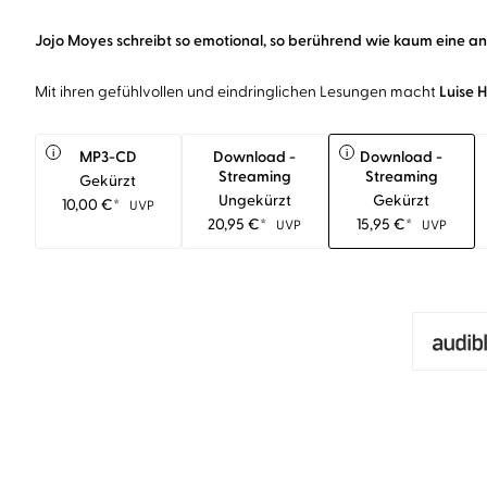
Jojo Moyes schreibt so emotional, so berührend wie kaum eine and
Mit ihren gefühlvollen und eindringlichen Lesungen macht
Luise 
i
i
MP3-CD
Download -
Download -
Streaming
Streaming
Gekürzt
Ungekürzt
Gekürzt
10,00
€
*
UVP
20,95
€
*
15,95
€
*
UVP
UVP