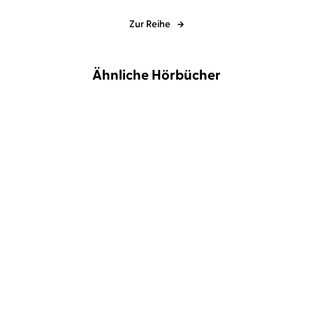
Zur Reihe
Ähnliche Hörbücher
NEU
BESTSELLER
Andreas Franz
Daniel Holbe
...
Linda Castillo
Tanja Geke
Unter Toten
Bittere Reue