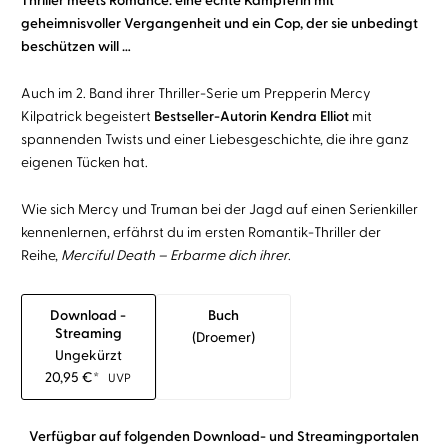
Thriller meets Romance: eine echte Kämpferin mit
geheimnisvoller Vergangenheit und ein Cop, der sie unbedingt
beschützen will …
Auch im 2. Band ihrer Thriller-Serie um Prepperin Mercy
Kilpatrick begeistert
Bestseller-Autorin Kendra Elliot
mit
spannenden Twists und einer Liebesgeschichte, die ihre ganz
eigenen Tücken hat.
Wie sich Mercy und Truman bei der Jagd auf einen Serienkiller
kennenlernen, erfährst du im ersten Romantik-Thriller der
Reihe,
Merciful Death – Erbarme dich ihrer
.
Download -
Buch
Streaming
(droemer)
Ungekürzt
20,95
€
*
UVP
Verfügbar auf folgenden Download- und Streamingportalen