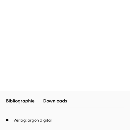
Kendra Elliot
Rebecca Veil
Kendra Elliot
Rebecca Veil
Merciful Death – Erbarme
Merciful Secret –
dich ihrer
Verzeihet meine S ...
Bibliographie
Downloads
Verlag: argon digital