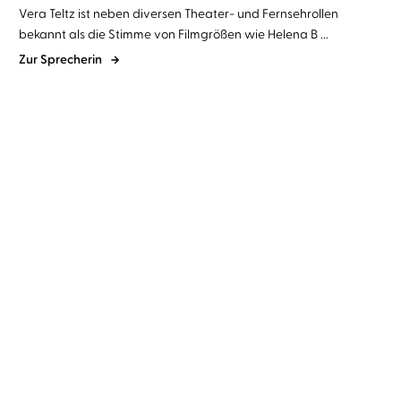
Vera Teltz ist neben diversen Theater- und Fernsehrollen
bekannt als die Stimme von Filmgrößen wie Helena B ...
Zur Sprecherin
Susann Pásztor
Vera Teltz
Sandy Hall
Simon Jäger
...
Die einen sagen Liebe, die
Klar ist es Liebe
anderen ...