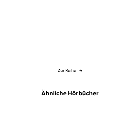
Leigh Bardugo
Vera Teltz
Leigh Bardugo
Vera Teltz
Das neunte Haus
Wer die Hölle kennt
Zur Reihe
Ähnliche Hörbücher
NEU
NEU