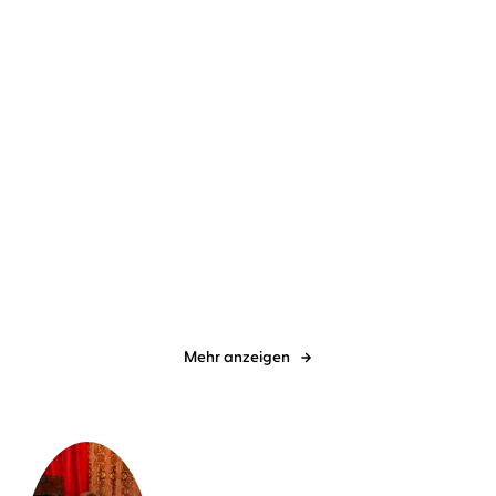
Gillian Flynn
Vera Teltz
Mechtild Borrmann
Vera Teltz
Broken House - Düstere
Trümmerkind
Ahnung
Mehr anzeigen