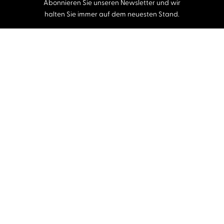
Abonnieren Sie unseren Newsletter und wir
halten Sie immer auf dem neuesten Stand.
E-Mail-Adresse
Autor:innen und Stimmen
Autor:innen von A-Z
Sprecher:innen A-Z
Musiker:innen A-Z