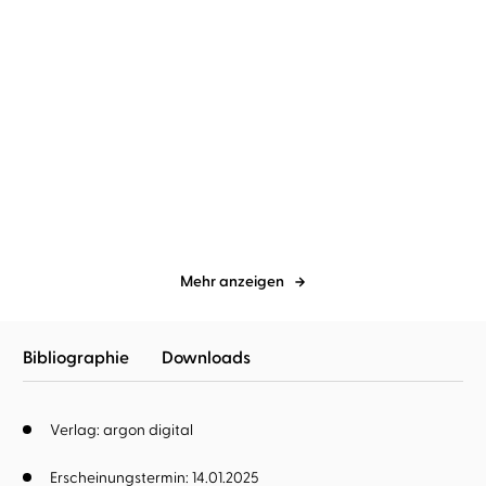
Lilly Lucas
Nina Reithmeier
Lilly Lucas
Leonie Landa
A Place to Belong
A Place to Shine
Mehr anzeigen
Bibliographie
Downloads
Verlag: argon digital
Erscheinungstermin: 14.01.2025