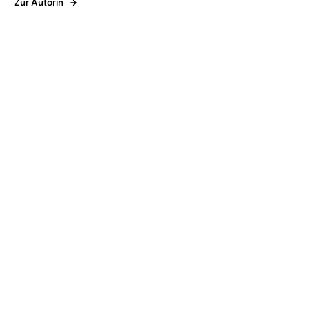
Zur Autorin
Lilly Lucas
Sandra Voss
Lilly Lucas
Corinna Dorenkamp
A Place to Love
A Place to Grow