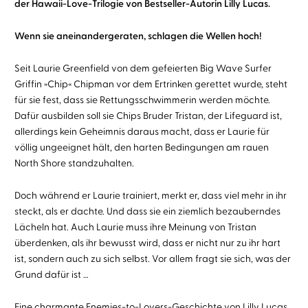
der Hawaii-Love-Trilogie von Bestseller-Autorin Lilly Lucas.
Wenn sie aneinandergeraten, schlagen die Wellen hoch!
Seit Laurie Greenfield von dem gefeierten Big Wave Surfer
Griffin »Chip« Chipman vor dem Ertrinken gerettet wurde, steht
für sie fest, dass sie Rettungsschwimmerin werden möchte.
Dafür ausbilden soll sie Chips Bruder Tristan, der Lifeguard ist,
allerdings kein Geheimnis daraus macht, dass er Laurie für
völlig ungeeignet hält, den harten Bedingungen am rauen
North Shore standzuhalten.
Doch während er Laurie trainiert, merkt er, dass viel mehr in ihr
steckt, als er dachte. Und dass sie ein ziemlich bezauberndes
Lächeln hat. Auch Laurie muss ihre Meinung von Tristan
überdenken, als ihr bewusst wird, dass er nicht nur zu ihr hart
ist, sondern auch zu sich selbst. Vor allem fragt sie sich, was der
Grund dafür ist …
Eine charmante Enemies-to-Lovers-Geschichte von Lilly Lucas,