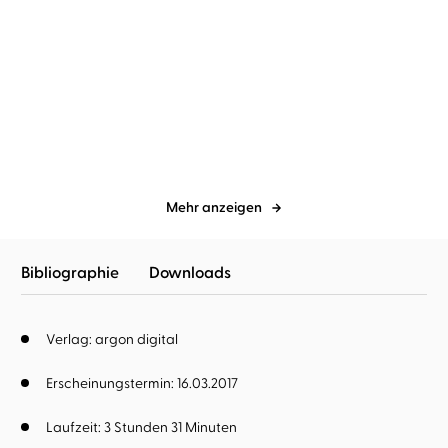
Sarah Welk
Yeşim Meisheit
Valija Zinck
Tanja Fornaro
FREI – Beste Freundschaft
Wandas Wunder – Der
Sommer der flüs ...
Mehr anzeigen
Bibliographie
Downloads
Verlag: argon digital
Erscheinungstermin: 16.03.2017
Laufzeit: 3 Stunden 31 Minuten