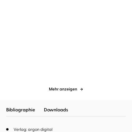
Liza Grimm
Corinna Dorenkamp
Liza Grimm
Henning Nöhren
...
Talus - Die Runen der
Unfollow me. Vom Fluch
Macht
gezeichnet, ...
Mehr anzeigen
Bibliographie
Downloads
Verlag: argon digital