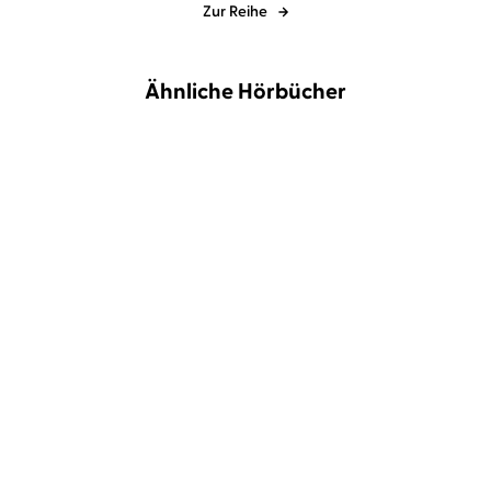
Zur Reihe
Ähnliche Hörbücher
NEU
Lex Croucher
Pan Selle
Olivie Blake
Viola Müller
The Unmagical Life of
Gifted and Talented
Briar Jones