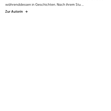
währenddessen in Geschichten. Nach ihrem Stu ...
Zur Autorin
Liza Grimm
Corinna Dorenkamp
Liza Grimm
Vera Teltz
Talus
Hinter den Spiegeln so
kalt