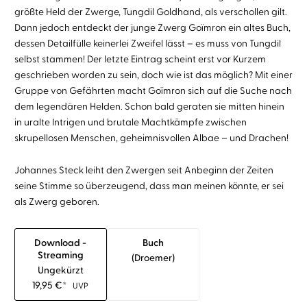
größte Held der Zwerge, Tungdil Goldhand, als verschollen gilt.
Dann jedoch entdeckt der junge Zwerg Goïmron ein altes Buch,
dessen Detailfülle keinerlei Zweifel lässt – es muss von Tungdil
selbst stammen! Der letzte Eintrag scheint erst vor Kurzem
geschrieben worden zu sein, doch wie ist das möglich? Mit einer
Gruppe von Gefährten macht Goïmron sich auf die Suche nach
dem legendären Helden. Schon bald geraten sie mitten hinein
in uralte Intrigen und brutale Machtkämpfe zwischen
skrupellosen Menschen, geheimnisvollen Albae – und Drachen!
Johannes Steck leiht den Zwergen seit Anbeginn der Zeiten
seine Stimme so überzeugend, dass man meinen könnte, er sei
als Zwerg geboren.
Download -
Buch
Streaming
(droemer)
Ungekürzt
19,95
€
*
UVP