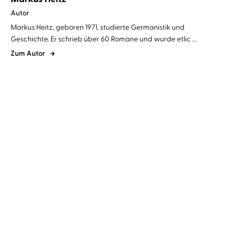
Autor
Markus Heitz, geboren 1971, studierte Germanistik und
Geschichte. Er schrieb über 60 Romane und wurde etlic ...
Zum Autor
Markus Heitz
Johannes Steck
Markus Heitz
Johannes Steck
Die Rückkehr der Zwerge
Das Herz der Zwerge 1
2