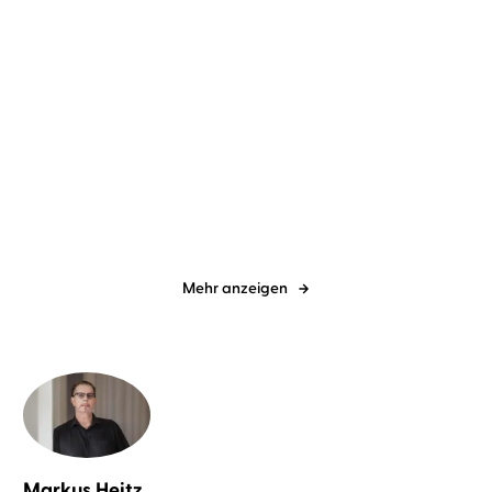
Simon Beckett
Johannes Steck
Simon Beckett
Johannes Steck
Voyeur
Verwesung
Mehr anzeigen
Markus Heitz