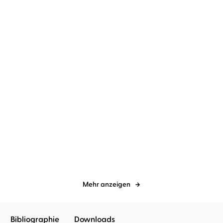
Markus Heitz
Johannes Steck
Markus Heitz
Uve Teschner
Das Herz der Zwerge 2
Die Schwarze Königin I
Mehr anzeigen
Bibliographie
Downloads