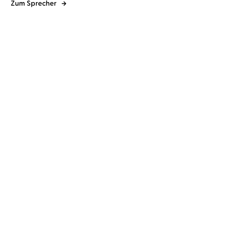
Zum Sprecher
Simon Beckett
Johannes Steck
Simon Beckett
Johannes Steck
Kalte Asche
Leichenblässe