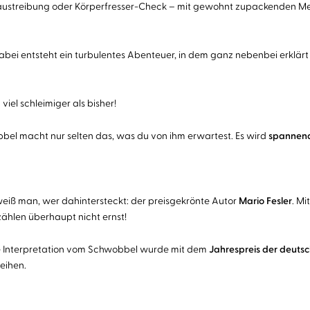
naustreibung oder Körperfresser-Check – mit gewohnt zupackenden M
 Dabei entsteht ein turbulentes Abenteuer, in dem ganz nebenbei erklä
iel schleimiger als bisher!
bel macht nur selten das, was du von ihm erwartest. Es wird
spannen
weiß man, wer dahintersteckt: der preisgekrönte Autor
Mario Fesler
. Mi
ählen überhaupt nicht ernst!
hre Interpretation vom Schwobbel wurde mit dem
Jahrespreis der deutsc
eihen.