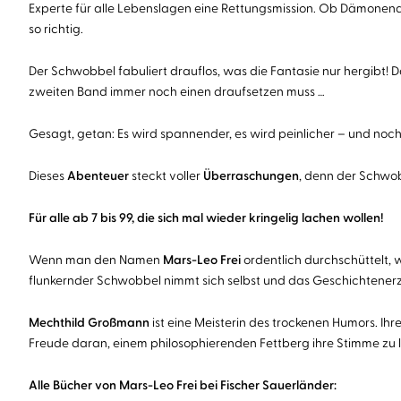
Experte für alle Lebenslagen eine Rettungsmission. Ob Dämone
so richtig.
Der Schwobbel fabuliert drauflos, was die Fantasie nur hergibt!
zweiten Band immer noch einen draufsetzen muss …
Gesagt, getan: Es wird spannender, es wird peinlicher – und noch v
Dieses
Abenteuer
steckt voller
Überraschungen
, denn der Schwob
Für alle ab 7 bis 99, die sich mal wieder kringelig lachen wollen!
Wenn man den Namen
Mars-Leo Frei
ordentlich durchschüttelt, 
flunkernder Schwobbel nimmt sich selbst und das Geschichtenerz
Mechthild Großmann
ist eine Meisterin des trockenen Humors. I
Freude daran, einem philosophierenden Fettberg ihre Stimme zu l
Alle Bücher von Mars-Leo Frei bei Fischer Sauerländer: