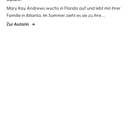
Mary Kay Andrews wuchs in Florida auf und lebt mit ihrer
Familie in Atlanta. Im Sommer zieht es sie zu ihre ...
Zur Autorin
Mary Kay Andrews
Tanja Fornaro
Mary Kay Andrews
Eva
Gosciejewicz
Sommerglück zum
Hallo, Sommer
Frühstück