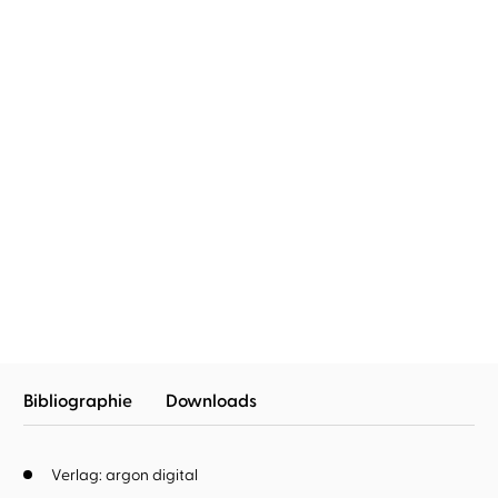
Mary Kay Andrews
Luise Georgi
Mary Kay Andrews
Luise Georgi
Das Glück wartet am
Lichterzauber in New
Strand
York
Bibliographie
Downloads
Verlag: argon digital