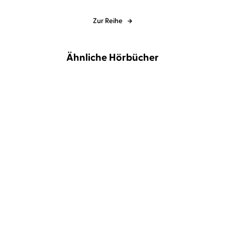
Zur Reihe
Ähnliche Hörbücher
NEU
NEU
Mhairi McFarlane
Britta
Haehwa
Nathalie Thiede
Steffenhagen
Cover Story. Sie haben
A Business Proposal 1
eine Abmachu ...