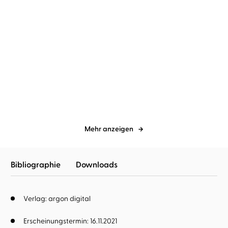
Miriam Rademacher
Tanja
Miriam Rademacher
Tanja
Fornaro
Fornaro
Scherbentod
Sommermord
Mehr anzeigen
Bibliographie
Downloads
Verlag: argon digital
Erscheinungstermin: 16.11.2021