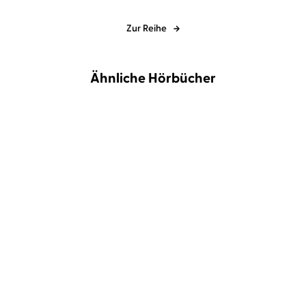
Zur Reihe
Ähnliche Hörbücher
Michael Hjorth
Bjarni Thorsson
...
Frank Goldammer
Oliver Siebeck
Schlafende Vulkane
Strandopfer