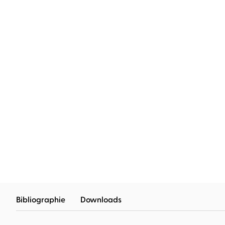
Klaus Brinkbäumer
Der amerikanische Albtraum
Bibliographie
Downloads