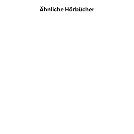
Ähnliche Hörbücher
NEU
BESTSELLER
T. A. Williams
Wolfgang Wagner
Jean-Luc Bannalec
Christian
Berkel
Mord in Florenz
Bretonischer Glanz