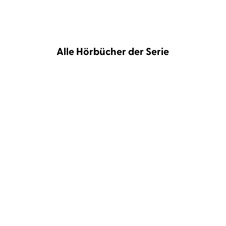
Alle Hörbücher der Serie
Pierre Martin
Wolfram Koch
Pierre Martin
Wolfram Koch
Monsieur le Comte und
Monsieur le Comte und
die Kunst des ...
die Kunst der ...