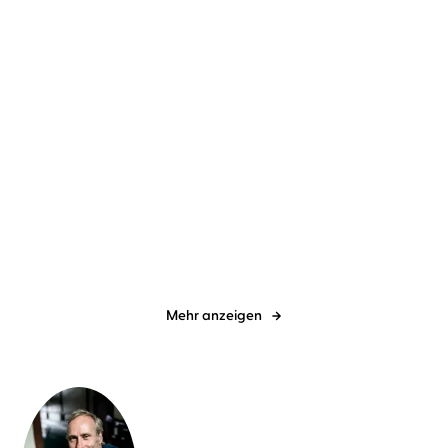
Jo Fischler
Simon Jäger
Kristen Perrin
Anne Düe
Klein aber tot
Das Mörderarchiv: Tante
Frances hat ...
Mehr anzeigen