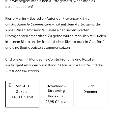
Nur, wie begeht man einen Auftragsmord, wenn man es
ablehnt zu töten?
Pierre Martin – Bestseller-Autor der Provence-Krimis
um
Madame le Commissaire
– hat mit dem Auftragsmörder
wider Willen
Monsieur le Comte
einen liebenswerten
Protagonisten erschaffen: Zu gerne würde man sich mit Lucien
in seinem Bistro an der französischen Riviera auf ein Glas Rosé
und eine Bouillabaisse zusammensetzen.
Und wie es mit Monsieur le Comte, Francine und Rosalie
weitergeht erfahren Sie in Band 2
Monsieur le Comte und die
Kunst der Täuschung
.
i
MP3-CD
Download -
Buch
Streaming
Gekürzt
(droemer)
Ungekürzt
10,00
€
*
UVP
22,95
€
*
UVP