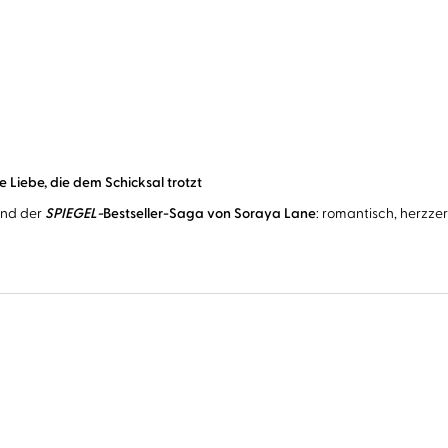
e Liebe, die dem Schicksal trotzt
and der
SPIEGEL-
Bestseller-Saga
von Soraya Lane
: romantisch, herzzer