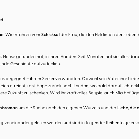
et!
he
: Wir erfahren vom
Schicksal
der Frau, die den Heldinnen der siebe
's House gefunden hat, in ihren Händen. Seit Monaten hat sie alles da
eißende Geschichte aufzudecken.
Gus begegnet – ihrem Seelenverwandten. Obwohl sein Vater ihre Liebe v
h erreicht, reist Hope zurück nach London, wo bald darauf schrecklic
re Zukunft zu schenken. Wird ihr kraftvolles Beispiel auch Mia beflüg
mnisroman
um die Suche nach den eigenen Wurzeln und der
Liebe, die 
 voneinander gelesen werden und sind in folgender Reihenfolge ersc