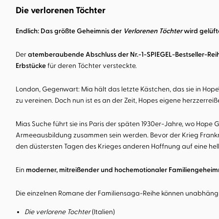
Die verlorenen Töchter
Endlich: Das größte Geheimnis der
Verlorenen Töchter
wird gelüft
Der
atemberaubende Abschluss der Nr.-1-SPIEGEL-Bestseller-Rei
Erbstücke
für deren Töchter versteckte.
London, Gegenwart: Mia hält das letzte Kästchen, das sie in Hope
zu vereinen. Doch nun ist es an der Zeit, Hopes eigene herzzerr
Mias Suche führt sie ins Paris der späten 1930er-Jahre, wo Hope 
Armeeausbildung zusammen sein werden. Bevor der Krieg Frankreic
den düstersten Tagen des Krieges anderen Hoffnung auf eine helle
Ein
moderner, mitreißender und hochemotionaler Familiengehei
Die einzelnen Romane der Familiensaga-Reihe können unabhängig
Die verlorene Tochter
(Italien)