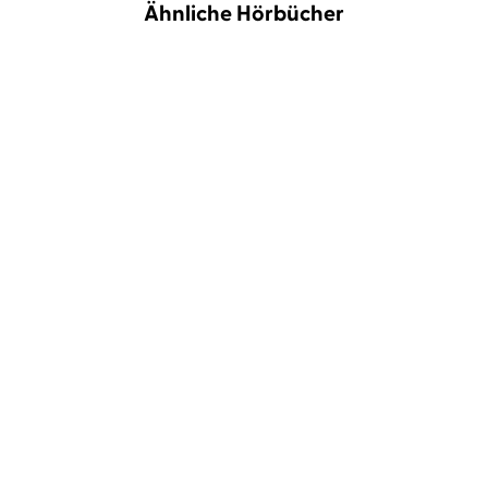
Ähnliche Hörbücher
Management
Platform
BESTSELLER
Maike Luhmann
Silke Buchholz
Lea Banasch
Einsamkeit
Was dich hält