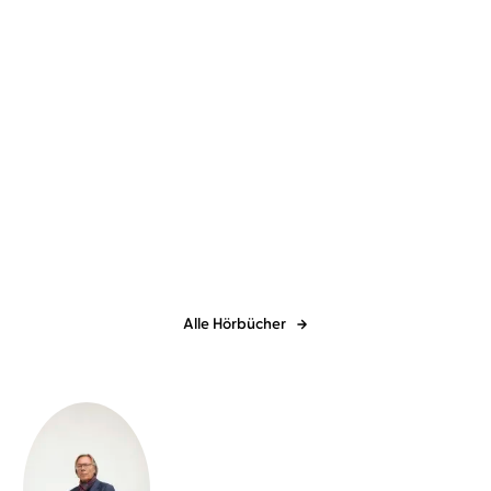
Dr. Maggie Schauer
Julian Mehne
Roy Baumeister
John Tierney
...
...
Die einfachste
Die Macht des
Psychotherapie der W ...
Schlechten
Alle Hörbücher