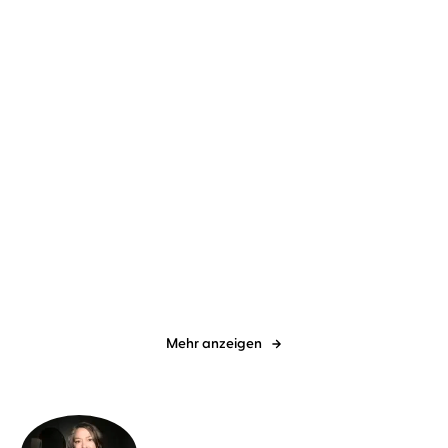
BESTSELLER
Sandra Lüpkes
Gabriele Blum
Anke Petersen
Ulrike Kapfer
Ein Ort, der bleibt
Hotel Inselblick –
Stürmische See
Mehr anzeigen