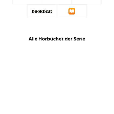
Alle Hörbücher der Serie
Soraya Lane
Christiane Marx
Soraya Lane
Christiane Marx
Die verlorene Tochter
Die vermisste Tochter