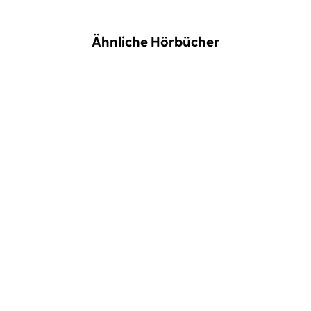
Ähnliche Hörbücher
BESTSELLER
BESTSELLER
Miriam Georg
Tanja Fornaro
Soraya Lane
Christiane Marx
Sturmland
Die vergessene Tochter