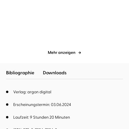
Soraya Lane
Christiane Marx
Soraya Lane
Christiane Marx
Die verborgene Tochter
Die verschwundene
Tochter
Mehr anzeigen
Bibliographie
Downloads
Verlag: argon digital
Erscheinungstermin: 03.06.2024
Laufzeit: 9 Stunden 20 Minuten