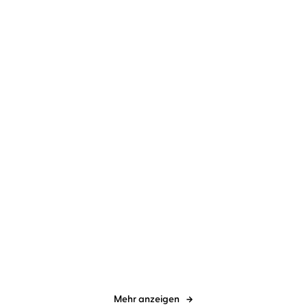
Cry Baby - Scharfe
Atlantia
Schnitte
Chevy Stevens
Christiane Marx
Jo Platt
Christiane Marx
That Night
Herz über Kopf
Mehr anzeigen