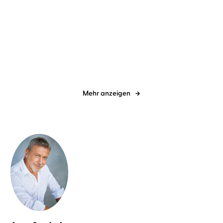
Arno Strobel
Sascha Rotermund
Arno Strobel
Sascha Rotermund
Das Rachespiel
Das Dorf
Mehr anzeigen