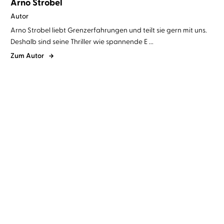
Arno Strobel
Autor
Arno Strobel liebt Grenzerfahrungen und teilt sie gern mit uns.
Deshalb sind seine Thriller wie spannende E ...
Zum Autor
Arno Strobel
Sascha Rotermund
Arno Strobel
Sascha Rotermund
Das Skript
Das Wesen