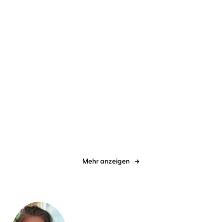
Claudia Thesenfitz
Dagmar
Claudia Thesenfitz
Dagmar
Bittner
Bittner
Sylt oder Selters
Sylt oder solo
Mehr anzeigen