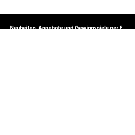
Neuheiten, Angebote und Gewinnspiele per E-
Mail bekommen?
Abonnieren Sie unseren Newsletter und wir
halten Sie immer auf dem neuesten Stand.
E-Mail-Adresse
Autor:innen und Stimmen
Autor:innen von A-Z