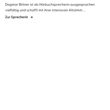
Dagmar Bittner ist als Hörbuchsprecherin ausgesprochen
vielfältig und schafft mit ihrer intensiven Altstimm ...
Zur Sprecherin
Sarah Pekkanen
Greer Hendricks
Claudia Thesenfitz
Dagmar
...
Bittner
The Wife Between Us
Mit James auf Sylt