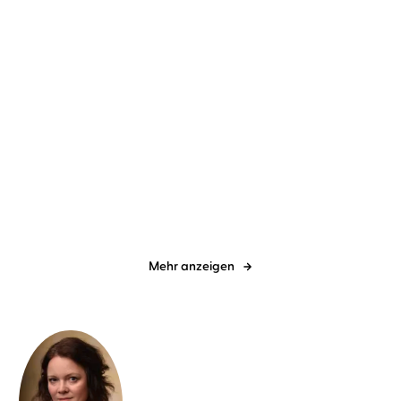
Hera Lind
Yara Blümel
Hera Lind
Yara Blümel
Hochglanzweiber
Der doppelte Lothar
Mehr anzeigen