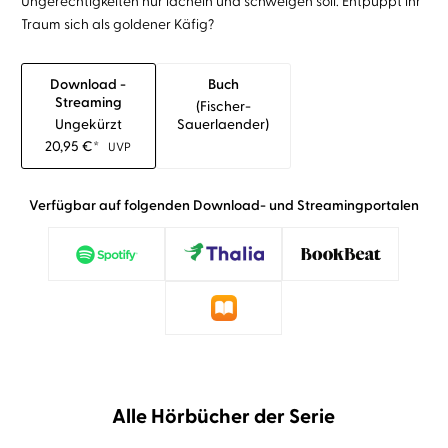
Ungerechtigkeiten nur lächeln und schweigen soll. Entpuppt ihr
Traum sich als goldener Käfig?
Download -
Buch
Streaming
(fischer-
Ungekürzt
Sauerlaender)
20,95
€
*
UVP
Verfügbar auf folgenden Download- und Streamingportalen
Alle Hörbücher der Serie