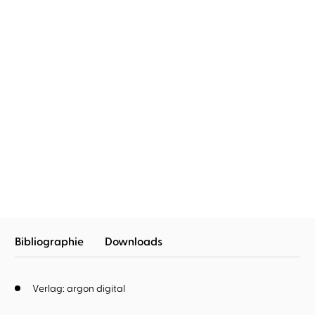
Kiera Cass
Dagmar Bittner
Promised - Die zwei
Königreiche
Bibliographie
Downloads
Verlag: argon digital