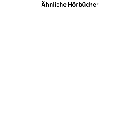
Ähnliche Hörbücher
Katharina Hagena
Anne Düe
Hera Lind
Yara Blümel
Der Geschmack von
Mord an Bord
Apfelkernen