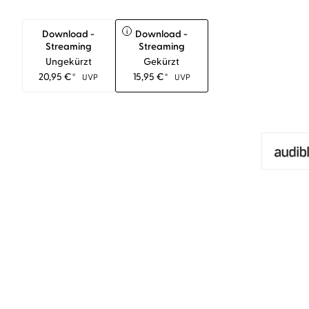
i
Download -
Download -
Streaming
Streaming
Ungekürzt
Gekürzt
20,95
€
*
15,95
€
*
UVP
UVP
BESTSELLER