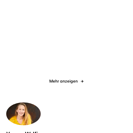
Steffen Weinert
Tim Gössler
Antje Zimmermann
Heike
Warmuth
Eisfeld – Fleisch und Blut
Das Event
Mehr anzeigen