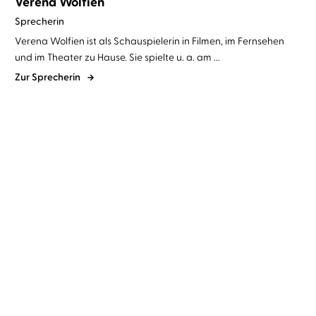
Verena Wolfien
Sprecherin
Verena Wolfien ist als Schauspielerin in Filmen, im Fernsehen
und im Theater zu Hause. Sie spielte u. a. am ...
Zur Sprecherin
Brad Parks
Verena Wolfien
Roz Watkins
Verena Wolfien
Ich vernichte dich
Das kalte Echo