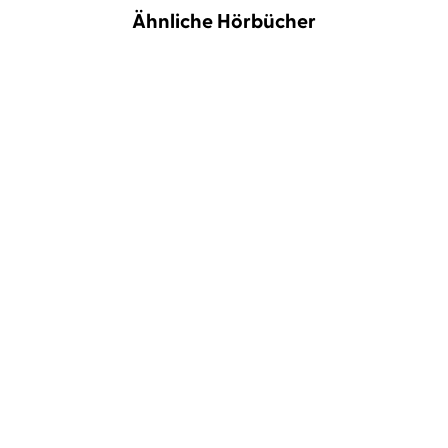
Ähnliche Hörbücher
Gabriele Mühlbauer
Agnes Mann
Christoph Kuzinski
Alexander
Pensel
Besser konzentrieren
Denkfallen vermeiden