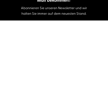
Mail bekommen?
Abonnieren Sie unseren Newsletter und wir
halten Sie immer auf dem neuesten Stand.
E-Mail-Adresse
Autor:innen und Stimmen
Autor:innen von A-Z
Sprecher:innen A-Z
Musiker:innen A-Z