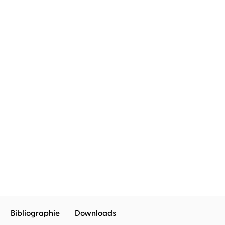
Sabine Asgodom
Sabine Asgodom
In meiner Badewanne bin
Queen of fucking
ich Kapitän
everything
Bibliographie
Downloads