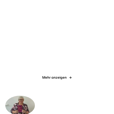
Ernst-Marcus Thomas
Alexander
Ingrid Barouti
Nora Schulte
Pensel
Der perfekte Auftritt
Selbstwirksamkeit
aufbauen
Mehr anzeigen