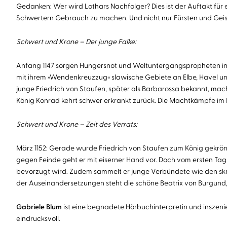
Gedanken: Wer wird Lothars Nachfolger? Dies ist der Auftakt für e
Schwertern Gebrauch zu machen. Und nicht nur Fürsten und Geistl
Schwert und Krone – Der junge Falke:
Anfang 1147 sorgen Hungersnot und Weltuntergangspropheten in d
mit ihrem »Wendenkreuzzug« slawische Gebiete an Elbe, Havel und 
junge Friedrich von Staufen, später als Barbarossa bekannt, mach
König Konrad kehrt schwer erkrankt zurück. Die Machtkämpfe im 
Schwert und Krone – Zeit des Verrats:
März 1152: Gerade wurde Friedrich von Staufen zum König gekrönt,
gegen Feinde geht er mit eiserner Hand vor. Doch vom ersten Tag a
bevorzugt wird. Zudem sammelt er junge Verbündete wie den skrupe
der Auseinandersetzungen steht die schöne Beatrix von Burgund, 
Gabriele Blum
ist eine begnadete Hörbuchinterpretin und inszeni
eindrucksvoll.