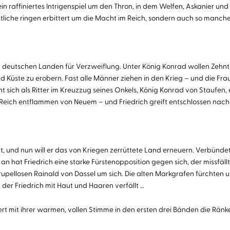
in raffiniertes Intrigenspiel um den Thron, in dem Welfen, Askanier un
iche ringen erbittert um die Macht im Reich, sondern auch so manche
eutschen Landen für Verzweiflung. Unter König Konrad wollen Zehntau
Küste zu erobern. Fast alle Männer ziehen in den Krieg – und die Frau
t sich als Ritter im Kreuzzug seines Onkels, König Konrad von Staufen
Reich entflammen von Neuem – und Friedrich greift entschlossen nach
 und nun will er das von Kriegen zerrüttete Land erneuern. Verbündete
n hat Friedrich eine starke Fürstenopposition gegen sich, der missfäll
llosen Rainald von Dassel um sich. Die alten Markgrafen fürchten um ih
der Friedrich mit Haut und Haaren verfällt …
ert mit ihrer warmen, vollen Stimme in den ersten drei Bänden die Rän