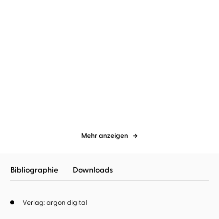
Sandra Lüpkes
Cornelia Waibel
Rebecca Yarros
Cornelia Waibel
...
Der Brombeerpirat
The things we leave
unfinished
Mehr anzeigen
Bibliographie
Downloads
Verlag: argon digital