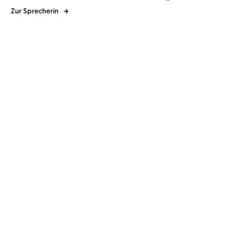
Zur Sprecherin
Cornelia Engel
Cornelia Waibel
Sandra Lüpkes
Cornelia Waibel
Herzenswunsch und
Die Sanddornkönigin
Inselträume