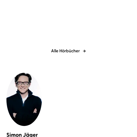
Alexander Steffensmeier
Bernd
Heinrich Hannover
Gerd
Kohlhepp
Wameling
Lieselottes neue
Das Pferd Huppdiwupp
Abenteuer
und andere lus ...
Alle Hörbücher
Simon Jäger