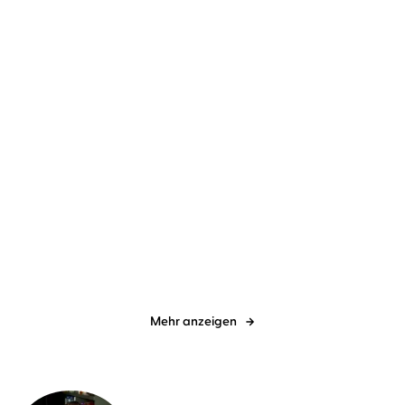
Douglas Preston
Lincoln Child
...
Stephan M. Rother
Simon Jäger
...
Countdown – Jede
Ich bin der Herr deiner
Sekunde zählt
Angst
Mehr anzeigen