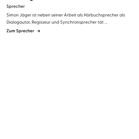
Sprecher
Simon Jäger ist neben seiner Arbeit als Hörbuchsprecher als
Dialogautor, Regisseur und Synchronsprecher tät ...
Zum Sprecher
Douglas Preston
Lincoln Child
...
Stephan M. Rother
Tanja Geke
...
Mission – Spiel auf Zeit
Öffne deine Seele