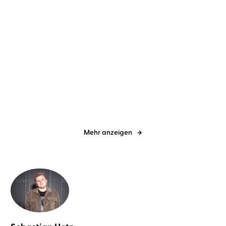
Jette Kötschau
Rebecca Veil
Dave Eggers
Torben Kessler
Dabei waren wir uns
Contrapposto
immer so nah
Mehr anzeigen