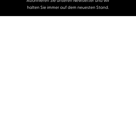
Abonnieren Sie unseren Newsletter und wir
halten Sie immer auf dem neuesten Stand.
E-Mail-Adresse
Autor:innen und Stimmen
Autor:innen von A-Z
Sprecher:innen A-Z
Musiker:innen A-Z