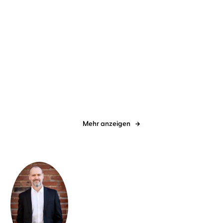
Simon Beckett
Johannes Steck
Simon Beckett
Johannes Steck
Voyeur
Verwesung
Mehr anzeigen