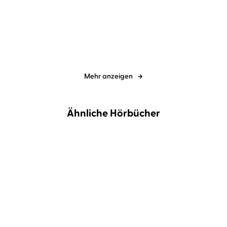
Kalte Asche
Leichenblässe
Mehr anzeigen
Ähnliche Hörbücher