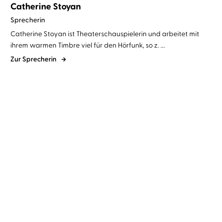
Catherine Stoyan
Sprecherin
Catherine Stoyan ist Theaterschauspielerin und arbeitet mit
ihrem warmen Timbre viel für den Hörfunk, so z. ...
Zur Sprecherin
Tanya Stewner
Catherine Stoyan
Tanya Stewner
Catherine Stoyan
Liliane Susewind – Die
Liliane Susewind – So
Jubiläumsbox
springt man n ...