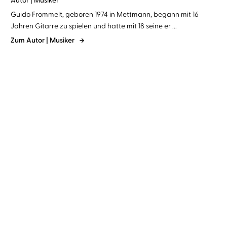
Autor | Musiker
Guido Frommelt, geboren 1974 in Mettmann, begann mit 16
Jahren Gitarre zu spielen und hatte mit 18 seine er ...
Zum Autor | Musiker
Guido Frommelt
Tanya Stewner
Tanya Stewner
Marlene Jablonski
...
...
Liliane Susewind – Meine
Liliane Susewind – 24
Songs
Tiere suchen ...