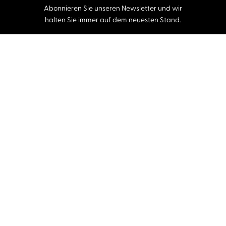
Abonnieren Sie unseren Newsletter und wir
halten Sie immer auf dem neuesten Stand.
E-Mail-Adresse
Autor:innen und Stimmen
Autor:innen von A-Z
Sprecher:innen A-Z
Musiker:innen A-Z