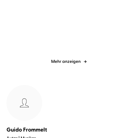
Marlene Jablonski
Tanya Stewner
Tanya Stewner
Marlene Jablonski
...
...
Liliane Susewind - Ein
Liliane Susewind – Ein
Hase fällt n ...
Luchs legt l ...
Mehr anzeigen
Guido Frommelt