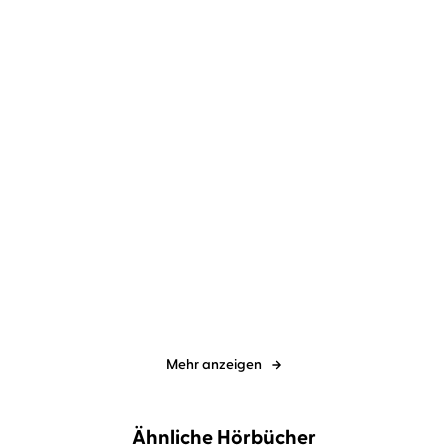
Tanya Stewner
Catherine Stoyan
Tanya Stewner
Catherine Stoyan
Liliane Susewind – Viel
Liliane Susewind – Ein
Gerenne um ...
Nilpferd auf ...
Mehr anzeigen
Ähnliche Hörbücher