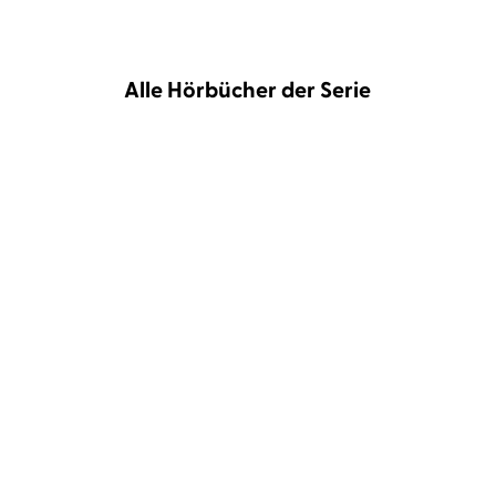
Alle Hörbücher der Serie
Tanya Stewner
Catherine Stoyan
Tanya Stewner
Catherine Stoyan
Liliane Susewind – Ein
Liliane Susewind – Ein
kleiner Esel ...
Meerschwein ...