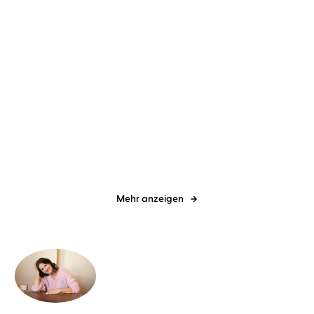
Alexander Steffensmeier
Bernd
Matthäus Bär
Dietmar Bär
Kohlhepp
Lieselotte macht nicht mit
Drei Wasserschweine
brennen durch
Mehr anzeigen