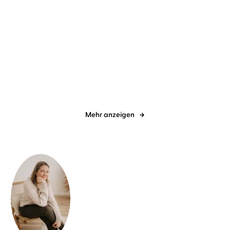
Mimi Heeger
Henriette Schreurs
Carly Robyn
Alwine Windfuhr
...
...
Cape Coral 1. Break
Drive Me Crazy
through my Defe ...
Mehr anzeigen