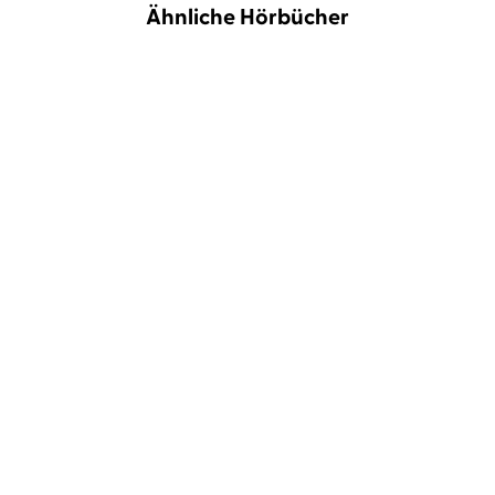
Ähnliche Hörbücher
NEU
Saxon James
Eden Finley
...
Grace Newman
Isabel Jakob
...
Foolish Puckboy
Chasing Hearts