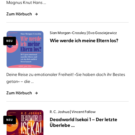
Magnus Knut Hans ...
Zum Hörbuch
Sian Morgan-Crossley
Eva Gosciejewicz
Wie werde ich meine Eltern los?
NEU
Deine Reise zu emotionaler Freiheit! »Sie haben doch ihr Bestes
getan« – die ...
Zum Hörbuch
R. C. Joshua
Vincent Fallow
Deadworld Isekai 1 – Der letzte
NEU
Überlebe ...