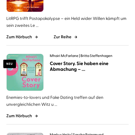
LitRPG trifft Postapokalypse – ein Held wider Willen kämpft um
sein zweites Le ...
Zum Hörbuch
Zur Reihe
Mhairi McFarlane
Britta Steffenhagen
Cover Story. Sie haben eine
NEU
Abmachung – ...
Enemies-to-lovers und Fake Dating treffen auf den
unvergleichlichen Witz u ...
Zum Hörbuch
Markus Heitz
Sascha Rotermund