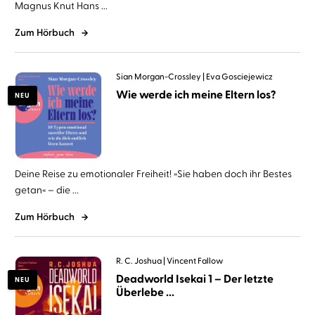
Magnus Knut Hans ...
Zum Hörbuch
Sian Morgan-Crossley
Eva Gosciejewicz
Wie werde ich meine Eltern los?
NEU
Deine Reise zu emotionaler Freiheit! »Sie haben doch ihr Bestes
getan« – die ...
Zum Hörbuch
R. C. Joshua
Vincent Fallow
Deadworld Isekai 1 – Der letzte
NEU
Überlebe ...