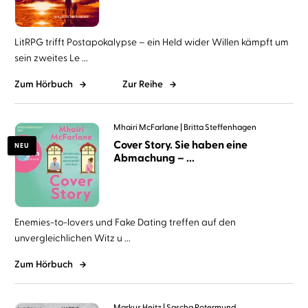
LitRPG trifft Postapokalypse – ein Held wider Willen kämpft um
sein zweites Le ...
Zum Hörbuch
Zur Reihe
Mhairi McFarlane
Britta Steffenhagen
Cover Story. Sie haben eine
NEU
Abmachung – ...
Enemies-to-lovers und Fake Dating treffen auf den
unvergleichlichen Witz u ...
Zum Hörbuch
Markus Heitz
Sascha Rotermund