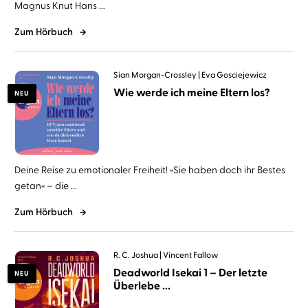
Magnus Knut Hans ...
Zum Hörbuch
Sian Morgan-Crossley
Eva Gosciejewicz
Wie werde ich meine Eltern los?
NEU
Deine Reise zu emotionaler Freiheit! »Sie haben doch ihr Bestes
getan« – die ...
Zum Hörbuch
R. C. Joshua
Vincent Fallow
Deadworld Isekai 1 – Der letzte
NEU
Überlebe ...