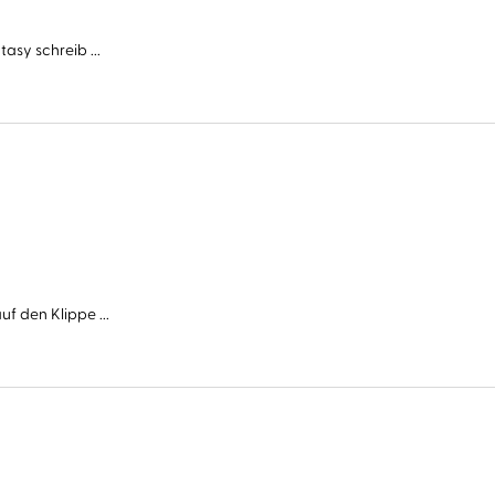
asy schreib ...
f den Klippe ...