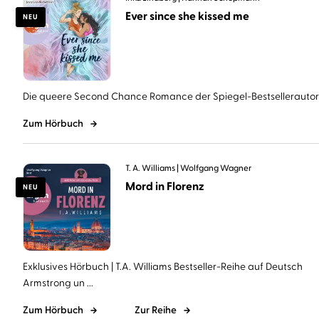
Ever since she kissed me
NEU
Die queere Second Chance Romance der Spiegel-Bestsellerautorin 
Zum Hörbuch
T. A. Williams
Wolfgang Wagner
Mord in Florenz
NEU
Exklusives Hörbuch | T.A. Williams Bestseller-Reihe auf Deutsch
Armstrong un ...
Zum Hörbuch
Zur Reihe