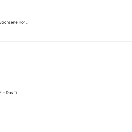
wachsene Hör ...
– Das Ti ...