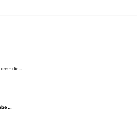
n« – die ...
be ...