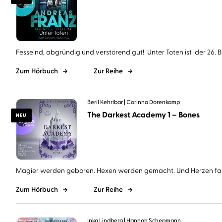
Fesselnd, abgründig und verstörend gut! Unter Toten ist der 26. Ba
Zum Hörbuch
Zur Reihe
Beril Kehribar
Corinna Dorenkamp
The Darkest Academy 1 – Bones
NEU
Magier werden geboren. Hexen werden gemacht. Und Herzen falle
Zum Hörbuch
Zur Reihe
Inka Lindberg
Hannah Schepmann