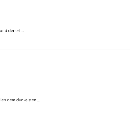
nd der erf ...
n dem dunkelsten ...