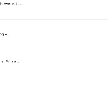
 zweites Le ...
Cover Story. Sie haben eine Abmachung – ...
en Witz u ...