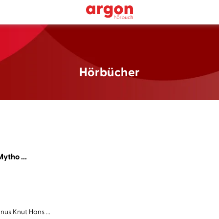
Hörbücher
ytho ...
us Knut Hans ...