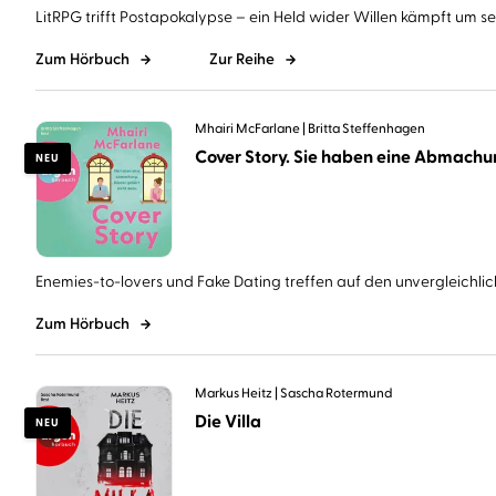
LitRPG trifft Postapokalypse – ein Held wider Willen kämpft um sein
Zum Hörbuch
Zur Reihe
Mhairi McFarlane
Britta Steffenhagen
NEU
Enemies-to-lovers und Fake Dating treffen auf den unvergleichlich
Zum Hörbuch
Markus Heitz
Sascha Rotermund
Die Villa
NEU