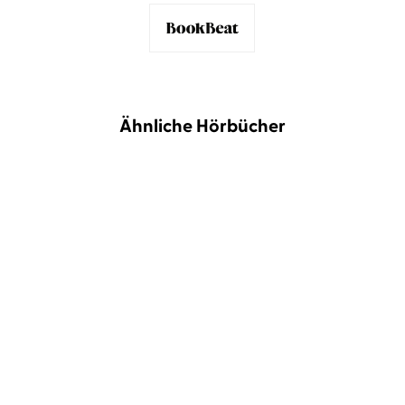
Ähnliche Hörbücher
NEU
NEU
Laura Wood
Josefine Hoffmann
Eva Des Lauriers
Josefine
Hoffmann
...
Scandal in the Moonlight
I'm Gonna Get You Back