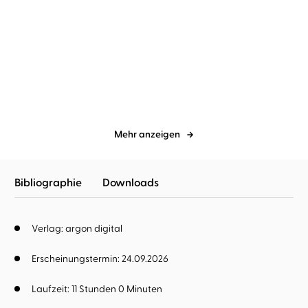
Tonia Krüger
Leonie Lastella
...
Leonie Lastella
Chris Nonnast
...
Kisses in the Snow
Seaside Hideaway –
Unseen
Mehr anzeigen
Bibliographie
Downloads
Verlag: argon digital
Erscheinungstermin: 24.09.2026
Laufzeit: 11 Stunden 0 Minuten