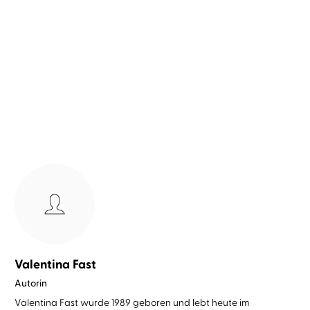
Jennifer Wiley
Jasmin Ajulelah
J. T. Geissinger
Jasmin Ajulelah
...
...
Cliffworth Academy –
Pen Pal
Between Lies a ...
Valentina Fast
Autorin
Valentina Fast wurde 1989 geboren und lebt heute im