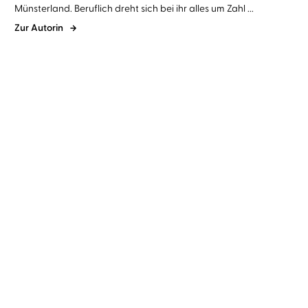
Münsterland. Beruflich dreht sich bei ihr alles um Zahl ...
Zur Autorin
Tonia Krüger
Leonie Lastella
...
Tonia Krüger
Leonie Lastella
...
Kisses in the Snow
Snowflakes & Heartbeats