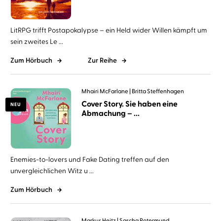
LitRPG trifft Postapokalypse – ein Held wider Willen kämpft um
sein zweites Le ...
Zum Hörbuch
Zur Reihe
Mhairi McFarlane
Britta Steffenhagen
Cover Story. Sie haben eine
NEU
Abmachung – ...
Enemies-to-lovers und Fake Dating treffen auf den
unvergleichlichen Witz u ...
Zum Hörbuch
Markus Heitz
Sascha Rotermund