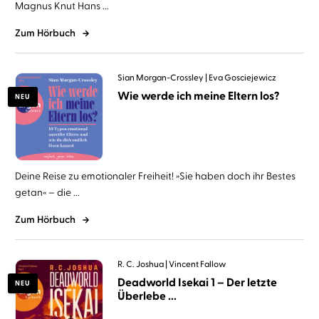
Magnus Knut Hans ...
Zum Hörbuch
Sian Morgan-Crossley
Eva Gosciejewicz
Wie werde ich meine Eltern los?
NEU
Deine Reise zu emotionaler Freiheit! »Sie haben doch ihr Bestes
getan« – die ...
Zum Hörbuch
R. C. Joshua
Vincent Fallow
Deadworld Isekai 1 – Der letzte
NEU
Überlebe ...