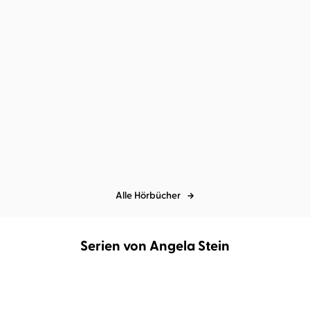
Kiera Cass
Dagmar Bittner
Kiera Cass
Dagmar Bittner
Promised - Die zwei
Promised
Königreiche
Alle Hörbücher
Serien von Angela Stein