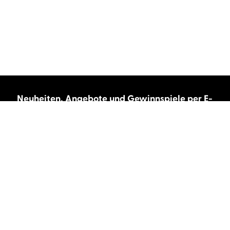
Neuheiten, Angebote und Gewinnspiele per E-
Mail bekommen?
Abonnieren Sie unseren Newsletter und wir
halten Sie immer auf dem neuesten Stand.
E-Mail-Adresse